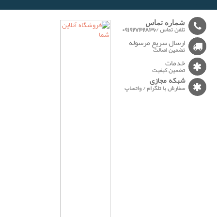
-------
شماره تماس
تلفن تماس /09192732836
ارسال سریع مرسوله
تضمین اصالت
خدمات
تضمین کیفیت
شبکه مجازی
سفارش با تلگرام / واتساپ