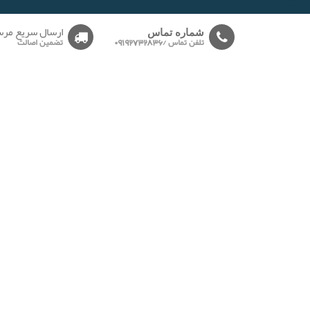
-------
ارسال سریع مرس
شماره تماس
تلفن تماس /09192732836
تضمین اصالت